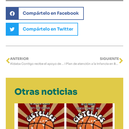
Compártelo en Facebook
Compártelo en Twitter
ANTERIOR
SIGUIENTE
Ant
Si
Aldaba Contigo recibe el apoyo de Fundación Carmen Gandarias
I Plan de atención a la infancia en Baleares
Otras noticias