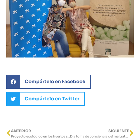
Compártelo en Facebook
Compártelo en Twitter
ANTERIOR
SIGUIENTE
Ant
Si
Proyecto ecológico en los huertos sociales ASIMA
Día toma de conciencia del maltrato y abuso a personas mayores