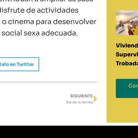
isfrute de actividades
ou o cinema para desenvolver
 social sexa adecuada.
Vivien
Superv
Trobad
elo en Twitter
Con
SIGUIENTE
Siguiente
Dia de la familia