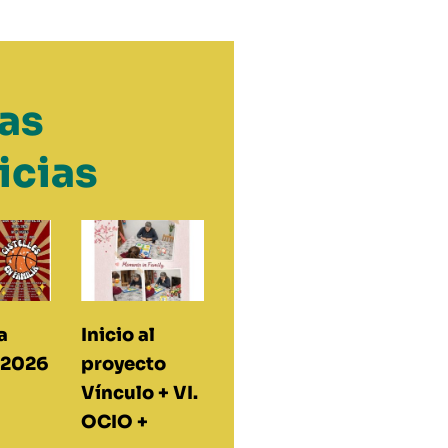
as
icias
a
Inicio al
 2026
proyecto
Vínculo + VI.
OCIO +