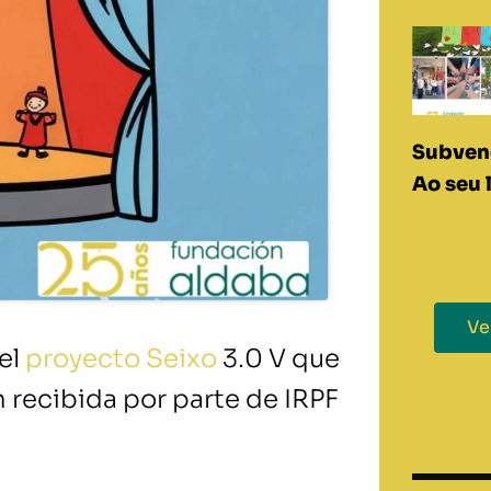
Subven
Ao seu 
Ve
el
proyecto Seixo
3.0 V que
n recibida por parte de IRPF