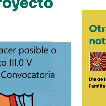
royecto
Otr
not
Dia de l
Familia