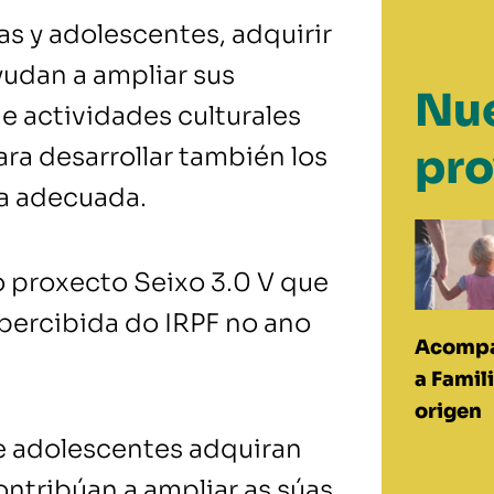
ñas y adolescentes, adquirir
udan a ampliar sus
Nue
e actividades culturales
pro
para desarrollar también los
ea adecuada.
 proxecto Seixo 3.0 V que
percibida do IRPF no ano
Acomp
a Famil
origen
 e adolescentes adquiran
ntribúan a ampliar as súas