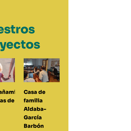
stros
yectos
añamiento
Casa de
ias de
familia
Aldaba-
García
Barbón