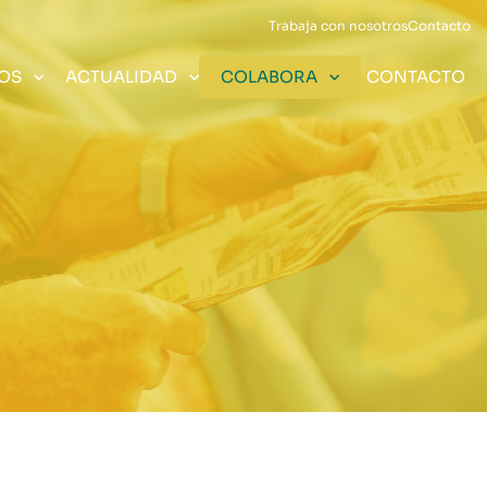
Trabaja con nosotros
Contacto
OS
ACTUALIDAD
COLABORA
CONTACTO
Violencia de
d
daba
Aldaba Inserción
Herencias y legados
género