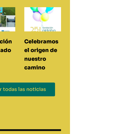
ción
Celebramos
lado
el origen de
nuestro
camino
r todas las noticias