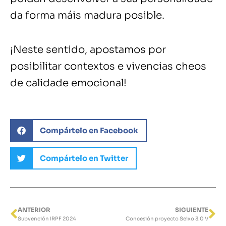
da forma máis madura posible.
¡Neste sentido, apostamos por
posibilitar contextos e vivencias cheos
de calidade emocional!
Compártelo en Facebook
Compártelo en Twitter
ANTERIOR
SIGUIENTE
Ant
Si
Subvención IRPF 2024
Concesión proyecto Seixo 3.0 V